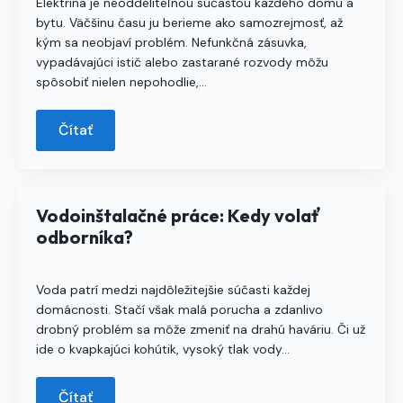
Elektrina je neoddeliteľnou súčasťou každého domu a
bytu. Väčšinu času ju berieme ako samozrejmosť, až
kým sa neobjaví problém. Nefunkčná zásuvka,
vypadávajúci istič alebo zastarané rozvody môžu
spôsobiť nielen nepohodlie,…
Čítať
Vodoinštalačné práce: Kedy volať
odborníka?
Voda patrí medzi najdôležitejšie súčasti každej
domácnosti. Stačí však malá porucha a zdanlivo
drobný problém sa môže zmeniť na drahú haváriu. Či už
ide o kvapkajúci kohútik, vysoký tlak vody…
Čítať