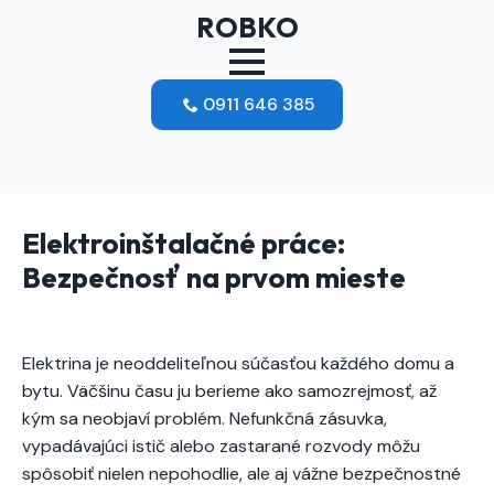
ROBKO
0911 646 385
Elektroinštalačné práce:
Bezpečnosť na prvom mieste
Elektrina je neoddeliteľnou súčasťou každého domu a
bytu. Väčšinu času ju berieme ako samozrejmosť, až
kým sa neobjaví problém. Nefunkčná zásuvka,
vypadávajúci istič alebo zastarané rozvody môžu
spôsobiť nielen nepohodlie, ale aj vážne bezpečnostné