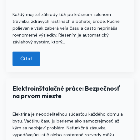
Každý majiteľ záhrady túži po krásnom zelenom
trávniku, zdravých rastlinách a bohatej úrode. Ručné
polievanie však zaberá veľa času a často neprináša
rovnomerné výsledky. Riešením je automatický
závlahový systém, ktorý…
Čítať
Elektroinštalačné práce: Bezpečnosť
na prvom mieste
Elektrina je neoddeliteľnou súčasťou každého domu a
bytu. Väčšinu času ju berieme ako samozrejmosť, až
kým sa neobjaví problém. Nefunkčná zásuvka,
vypadávajúci istič alebo zastarané rozvody môžu