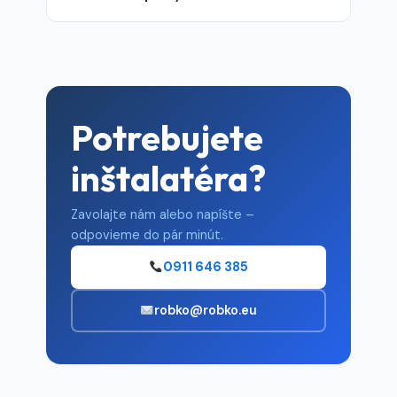
do piatku, prípadne v sobotu po dohode.
Pôsobíme primárne v Bratislave a okolí (do
~40 km). Pre väčšie zákazky vieme
vycestovať aj ďalej – dohodnite sa s nami
telefonicky.
Potrebujete
inštalatéra?
Zavolajte nám alebo napíšte –
odpovieme do pár minút.
0911 646 385
robko@robko.eu